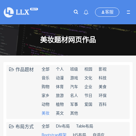
客服
美妆题材网页作品
作品题材
全部
个人
班级
校园
影视
音乐
动漫
游戏
文化
科技
购物
体育
汽车
企业
美食
家乡
旅游
名人
节日
环保
动物
植物
军事
爱国
百科
美妆
英文
其他
布局方式
全部
Div布局
Table布局
Bootstrap框架
H5布局
自适应