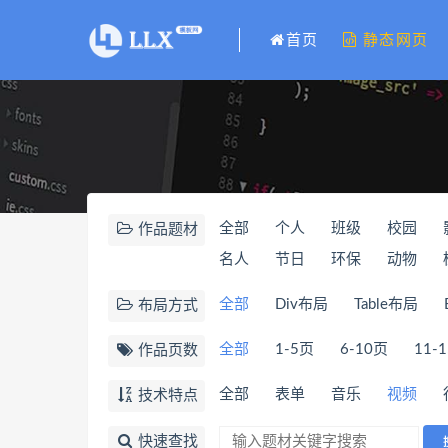
首页
静态网页
全部
个人
班级
校园
作品题材
名人
节日
环保
动物
全部
Div布局
Table布局
布局方式
全部
1-5页
6-10页
11-
作品页数
全部
表单
音乐
视频
技术特点
快速查找