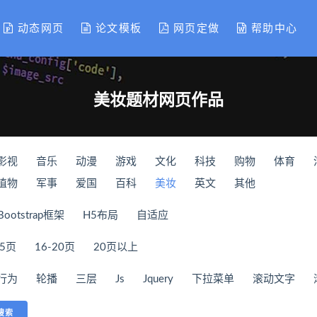
动态网页
论文模板
网页定做
帮助中心
美妆题材网页作品
影视
音乐
动漫
游戏
文化
科技
购物
体育
植物
军事
爱国
百科
美妆
英文
其他
Bootstrap框架
H5布局
自适应
15页
16-20页
20页以上
行为
轮播
三层
Js
Jquery
下拉菜单
滚动文字