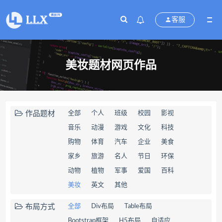
客服
美妆题材网页作品
作品题材
全部
个人
班级
校园
影视
音乐
动漫
游戏
文化
科技
购物
体育
汽车
企业
美食
家乡
旅游
名人
节日
环保
动物
植物
军事
爱国
百科
美妆
英文
其他
布局方式
全部
Div布局
Table布局
Bootstrap框架
H5布局
自适应